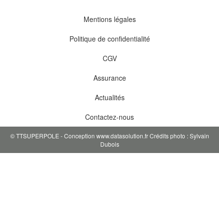
notre
lettre
Mentions légales
d’information
:
Politique de confidentialité
CGV
Assurance
Actualités
Contactez-nous
© TTSUPERPOLE - Conception www.datasolution.fr Crédits photo : Sylvain
Dubois