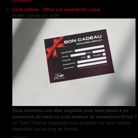
Carte cadeau - Offrez une expérience unique
Publié:
Janvier 23, 2025
Vous cherchez une idée originale pour faire plaisir à un
passionné de moto ou à un amateur de sensations fortes ?
Le Team Thomas Superpole vous propose une carte cadeau
disponible tout au long de l'année.
Lire plus »