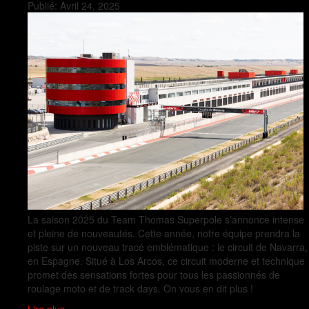
Publié:
Avril 24, 2025
La saison 2025 du Team Thomas Superpole s’annonce intense
et pleine de nouveautés. Cette année, notre équipe prendra la
piste sur un nouveau tracé emblématique : le circuit de Navarra,
en Espagne. Situé à Los Arcos, ce circuit moderne et technique
promet des sensations fortes pour tous les passionnés de
roulage moto et de track days. On vous en dit plus !
Lire plus »