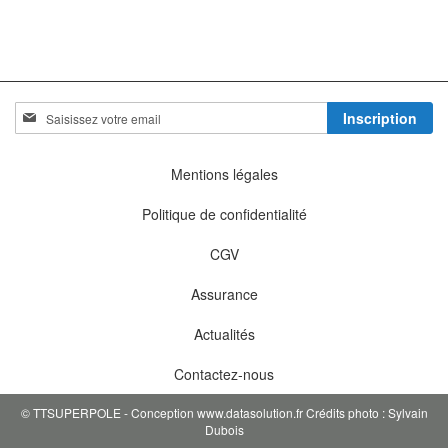
Inscription
Inscription
à
notre
lettre
Mentions légales
d’information
:
Politique de confidentialité
CGV
Assurance
Actualités
Contactez-nous
© TTSUPERPOLE - Conception www.datasolution.fr Crédits photo : Sylvain
Dubois